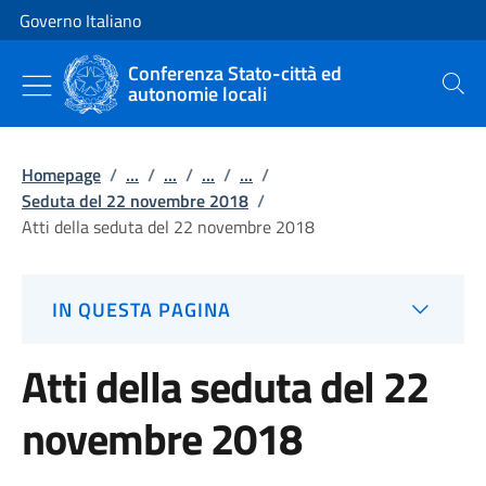
Vai al contenuto
Vai alla navigazione del sito
Governo Italiano
Conferenza Stato-città ed
autonomie locali
Cerca
Homepage
/
...
/
...
/
...
/
...
/
Seduta del 22 novembre 2018
/
Atti della seduta del 22 novembre 2018
IN QUESTA PAGINA
Atti della seduta del 22
novembre 2018