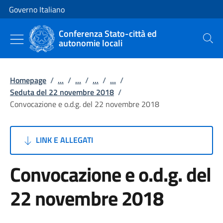
Vai al contenuto
Vai alla navigazione del sito
Governo Italiano
Conferenza Stato-città ed
autonomie locali
Cerca
Homepage
/
...
/
...
/
...
/
...
/
Seduta del 22 novembre 2018
/
Convocazione e o.d.g. del 22 novembre 2018
LINK E ALLEGATI
Convocazione e o.d.g. del
22 novembre 2018