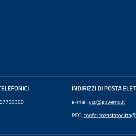
TELEFONICI
INDIRIZZI DI POSTA EL
0667796380
e-mail:
csc@governo.it
PEC:
conferenzastatocitta@