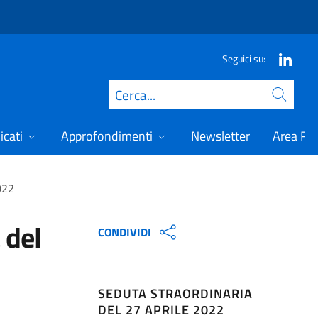
Seguici su:
Cerca
icati
Approfondimenti
Newsletter
Area Ris
022
 del
CONDIVIDI
SEDUTA STRAORDINARIA
DEL 27 APRILE 2022