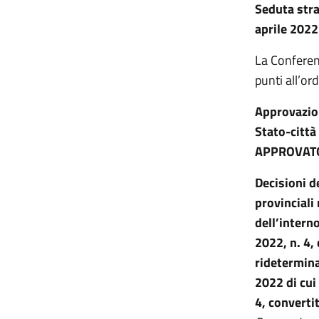
Seduta stra
aprile 2022
La Conferen
punti all’or
Approvazion
Stato-città
APPROVAT
Decisioni d
provinciali
dell’intern
2022, n. 4,
ridetermina
2022 di cui
4, converti