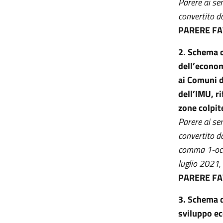
Parere ai se
convertito d
PARERE F
2. Schema d
dell’econom
ai Comuni d
dell’IMU, ri
zone colpite
Parere ai se
convertito d
comma 1-octi
luglio 2021, 
PARERE F
3. Schema d
sviluppo ec