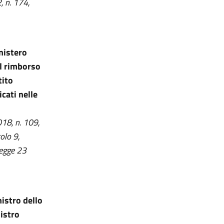
, n. 174,
inistero
il rimborso
tito
icati nelle
018, n. 109,
olo 9,
legge 23
nistro dello
nistro