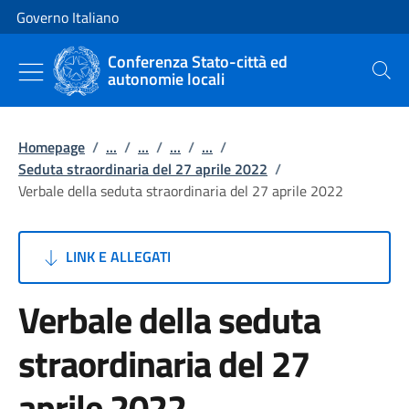
Vai al contenuto
Vai alla navigazione del sito
Governo Italiano
Conferenza Stato-città ed
autonomie locali
Cerca
Homepage
/
...
/
...
/
...
/
...
/
Seduta straordinaria del 27 aprile 2022
/
Verbale della seduta straordinaria del 27 aprile 2022
LINK E ALLEGATI
Verbale della seduta
straordinaria del 27
aprile 2022