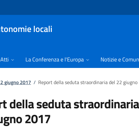
tonomie locali
Atti
La Conferenza e l'Europa
Notizie e Comun
22 giugno 2017
/
Report della seduta straordinaria del 22 giugn
t della seduta straordinaria
iugno 2017