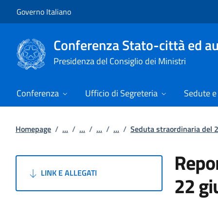
Vai al contenuto
Vai alla navigazione del sito
Governo Italiano
Conferenza Stato-città ed au
Presidenza del Consiglio dei Ministri
Conferenza
Ufficio di Segreteria
Sedute e 
Homepage
/
...
/
...
/
...
/
...
/
Seduta straordinaria del 
Repor
LINK E ALLEGATI
22 g