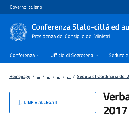
Vai al contenuto
Vai alla navigazione del sito
Governo Italiano
Conferenza Stato-città ed au
Presidenza del Consiglio dei Ministri
Conferenza
Ufficio di Segreteria
Sedute e 
Homepage
/
...
/
...
/
...
/
...
/
Seduta straordinaria del 
Verba
LINK E ALLEGATI
2017