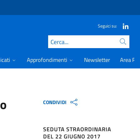
Seguici su:
Cerca
icati
Approfondimenti
Newsletter
Area Ris
no
CONDIVIDI
SEDUTA STRAORDINARIA
DEL 22 GIUGNO 2017