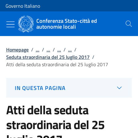
Vai al contenuto
Vai alla navigazione del sito
Governo Italiano
Conferenza Stato-città ed
autonomie locali
Cerca
Homepage
/
...
/
...
/
...
/
...
/
Seduta straordinaria del 25 luglio 2017
/
Atti della seduta straordinaria del 25 luglio 2017
IN QUESTA PAGINA
Atti della seduta
straordinaria del 25