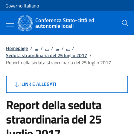
Vai al contenuto
Vai alla navigazione del sito
Governo Italiano
Conferenza Stato-città ed
autonomie locali
Cerca
Homepage
/
...
/
...
/
...
/
...
/
Seduta straordinaria del 25 luglio 2017
/
Report della seduta straordinaria del 25 luglio 2017
LINK E ALLEGATI
Report della seduta
straordinaria del 25
luglio 2017