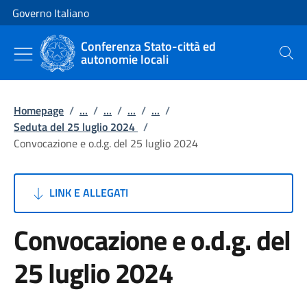
Vai al contenuto
Vai alla navigazione del sito
Governo Italiano
Conferenza Stato-città ed
autonomie locali
Cerca
Homepage
/
...
/
...
/
...
/
...
/
Seduta del 25 luglio 2024
/
Convocazione e o.d.g. del 25 luglio 2024
LINK E ALLEGATI
Convocazione e o.d.g. del
25 luglio 2024