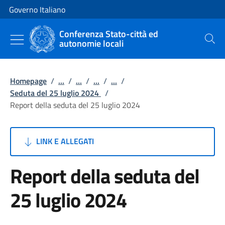
Vai al contenuto
Vai alla navigazione del sito
Governo Italiano
Conferenza Stato-città ed
autonomie locali
Cerca
Homepage
/
...
/
...
/
...
/
...
/
Seduta del 25 luglio 2024
/
Report della seduta del 25 luglio 2024
LINK E ALLEGATI
Report della seduta del
25 luglio 2024