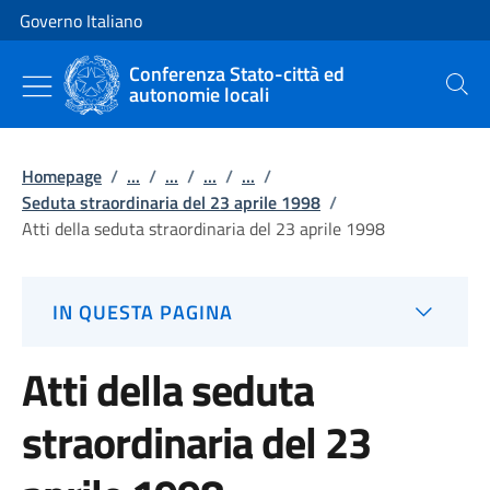
Vai al contenuto
Vai alla navigazione del sito
Governo Italiano
Conferenza Stato-città ed
autonomie locali
Cerca
Homepage
/
...
/
...
/
...
/
...
/
Seduta straordinaria del 23 aprile 1998
/
Atti della seduta straordinaria del 23 aprile 1998
IN QUESTA PAGINA
Atti della seduta
straordinaria del 23