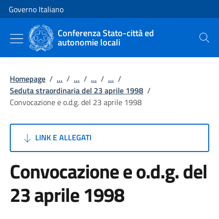
Vai al contenuto
Vai alla navigazione del sito
Governo Italiano
Conferenza Stato-città ed
autonomie locali
Cerca
Homepage
/
...
/
...
/
...
/
...
/
Seduta straordinaria del 23 aprile 1998
/
Convocazione e o.d.g. del 23 aprile 1998
LINK E ALLEGATI
Convocazione e o.d.g. del
23 aprile 1998