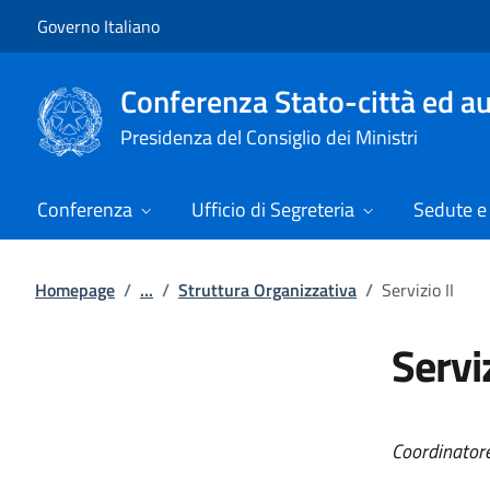
Vai al contenuto
Vai alla navigazione del sito
Governo Italiano
Conferenza Stato-città ed au
Presidenza del Consiglio dei Ministri
Conferenza
Ufficio di Segreteria
Sedute e 
Homepage
/
...
/
Struttura Organizzativa
/
Servizio II
Serviz
Coordinator