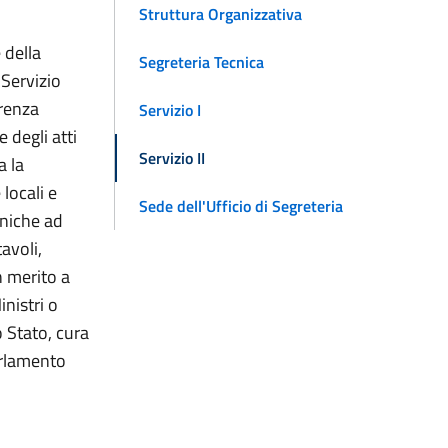
Struttura Organizzativa
 della
Segreteria Tecnica
 Servizio
erenza
Servizio I
 degli atti
Servizio II
a la
locali e
Sede dell'Ufficio di Segreteria
cniche ad
avoli,
n merito a
nistri o
o Stato, cura
Parlamento