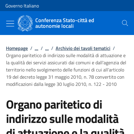
Vai al contenuto
Vai alla navigazione del sito
Governo Italiano
Conferenza Stato-città ed
autonomie locali
Cerca
Homepage
/
...
/
...
/
Archivio dei tavoli tematici
/
Organo paritetico di indirizzo sulle modalità di attuazione e
la qualità dei servizi assicurati dai comuni e dall'agenzia del
territorio nello svolgimento delle funzioni di cui all'articolo
19 del decreto legge 31 maggio 2010, n. 78 convertito con
modificazioni dalla legge 30 luglio 2010, n. 122 - 2010
Organo paritetico di
indirizzo sulle modalità
di attuazione e la qualità