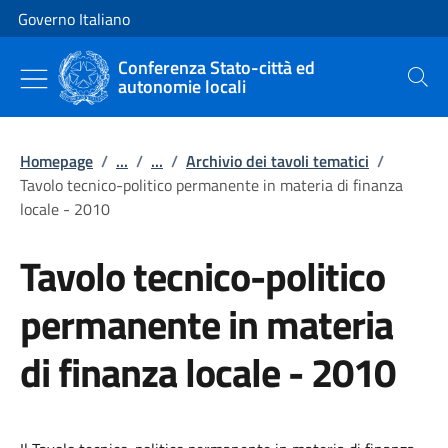
Vai al contenuto
Vai alla navigazione del sito
Governo Italiano
Conferenza Stato-città ed
autonomie locali
Cerca
Homepage
/
...
/
...
/
Archivio dei tavoli tematici
/
Tavolo tecnico-politico permanente in materia di finanza
locale - 2010
Tavolo tecnico-politico
permanente in materia
di finanza locale - 2010