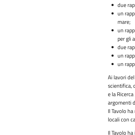
due rap
un rappr
mare;
un rapp
per gli 
due rap
un rapp
un rap
Ai lavori de
scientifica,
e la Ricerca 
argomenti d
Il Tavolo ha
locali con c
Il Tavolo ha