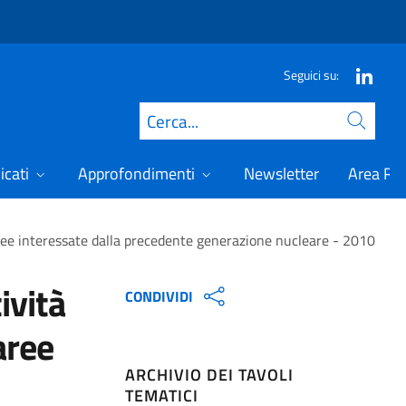
Seguici su:
Cerca
icati
Approfondimenti
Newsletter
Area Ris
aree interessate dalla precedente generazione nucleare - 2010
ività
CONDIVIDI
aree
ARCHIVIO DEI TAVOLI
TEMATICI