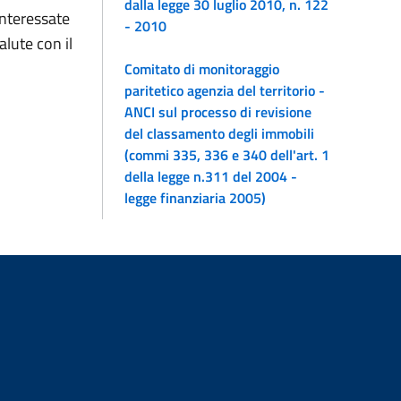
dalla legge 30 luglio 2010, n. 122
interessate
- 2010
lute con il
Comitato di monitoraggio
paritetico agenzia del territorio -
ANCI sul processo di revisione
del classamento degli immobili
(commi 335, 336 e 340 dell'art. 1
della legge n.311 del 2004 -
legge finanziaria 2005)