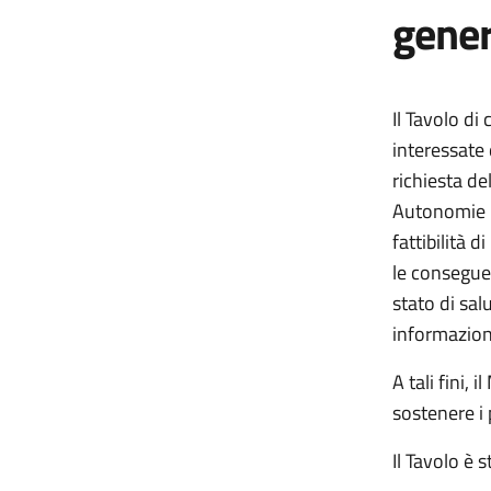
gener
Il Tavolo di
interessate 
richiesta de
Autonomie l
fattibilità 
le conseguen
stato di sal
informazioni
A tali fini, 
sostenere i
Il Tavolo è 