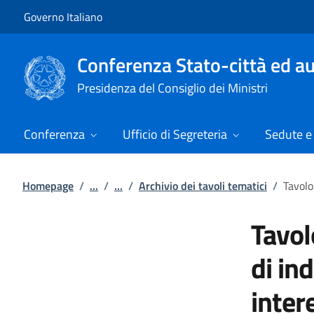
Vai al contenuto
Vai alla navigazione del sito
Governo Italiano
Conferenza Stato-città ed au
Presidenza del Consiglio dei Ministri
Conferenza
Ufficio di Segreteria
Sedute e 
Homepage
/
...
/
...
/
Archivio dei tavoli tematici
/
Tavolo
Tavol
di in
inter