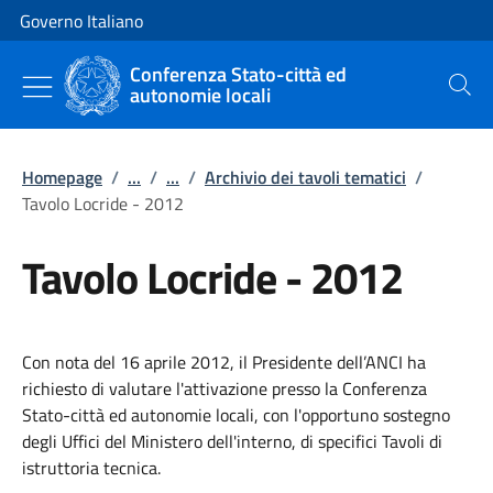
Vai al contenuto
Vai alla navigazione del sito
Governo Italiano
Conferenza Stato-città ed
autonomie locali
Cerca
Homepage
/
...
/
...
/
Archivio dei tavoli tematici
/
Tavolo Locride - 2012
Tavolo Locride - 2012
Con nota del 16 aprile 2012, il Presidente dell’ANCI ha
richiesto di valutare l'attivazione presso la Conferenza
Stato-città ed autonomie locali, con l'opportuno sostegno
degli Uffici del Ministero dell'interno, di specifici Tavoli di
istruttoria tecnica.