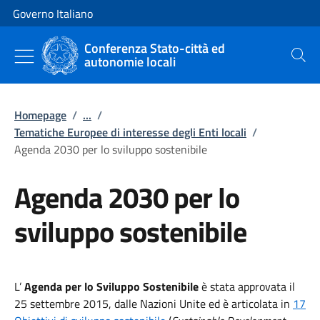
Vai al contenuto
Vai alla navigazione del sito
Governo Italiano
Conferenza Stato-città ed
autonomie locali
Cerca
Homepage
/
...
/
Tematiche Europee di interesse degli Enti locali
/
Agenda 2030 per lo sviluppo sostenibile
Agenda 2030 per lo
sviluppo sostenibile
L’
Agenda per lo Sviluppo Sostenibile
è stata approvata il
25 settembre 2015, dalle Nazioni Unite ed è articolata in
17