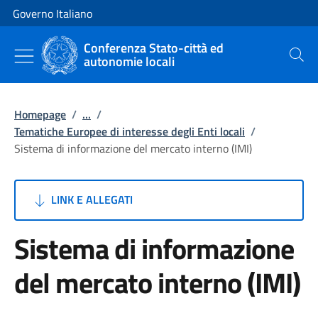
Vai al contenuto
Vai alla navigazione del sito
Governo Italiano
Conferenza Stato-città ed
autonomie locali
Cerca
Homepage
/
...
/
Tematiche Europee di interesse degli Enti locali
/
Sistema di informazione del mercato interno (IMI)
LINK E ALLEGATI
Sistema di informazione
del mercato interno (IMI)