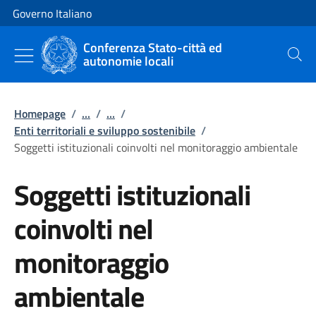
Vai al contenuto
Vai alla navigazione del sito
Governo Italiano
Conferenza Stato-città ed
autonomie locali
Cerca
Homepage
/
...
/
...
/
Enti territoriali e sviluppo sostenibile
/
Soggetti istituzionali coinvolti nel monitoraggio ambientale
Soggetti istituzionali
coinvolti nel
monitoraggio
ambientale