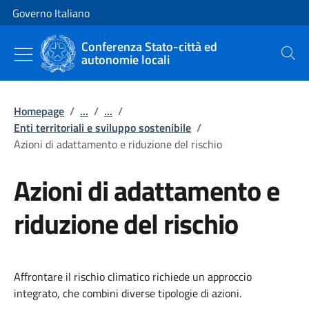
Vai al contenuto
Vai alla navigazione del sito
Governo Italiano
Conferenza Stato-città ed
autonomie locali
Cerca
Homepage
/
...
/
...
/
Enti territoriali e sviluppo sostenibile
/
Azioni di adattamento e riduzione del rischio
Azioni di adattamento e
riduzione del rischio
Affrontare il rischio climatico richiede un approccio
integrato, che combini diverse tipologie di azioni.