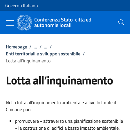
Vai al contenuto
Vai alla navigazione del sito
Governo Italiano
Conferenza Stato-città ed
autonomie locali
Cerca
Homepage
/
...
/
...
/
Enti territoriali e sviluppo sostenibile
/
Lotta all’inquinamento
Lotta all’inquinamento
Nella lotta all’inquinamento ambientale a livello locale il
Comune può:
promuovere - attraverso una pianificazione sostenibile
- la costruzione di edifici a basso impatto ambientale,